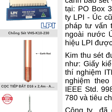
cảnh báo sét 
tại: PO Box 3
ty LPI - Úc c
pháp tư vấn 
ngoài nước Ú
Chống Sét VHS-K10-230
hiệu LPI được
Kim thu sét đ
như: Giấy ki
thí nghiệm I
nghiệm theo
CỌC TIẾP ĐẤT D16 x 2,4m - AXIS
IEEE Std. 99
780 và tiêu c
Công ty đã đ