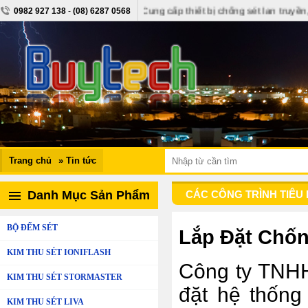
set.vn - buytech.vn: Cung cấp thiết bị chống sét lan truyền, thiết bị điệ
0982 927 138
-
(08) 6287 0568
Trang chủ
» Tin tức
Danh Mục Sản Phẩm
CÁC CÔNG TRÌNH TIÊU BI
BỘ ĐẾM SÉT
Lắp Đặt Chốn
KIM THU SÉT IONIFLASH
Công ty TNHH 
KIM THU SÉT STORMASTER
đặt hệ thống
KIM THU SÉT LIVA