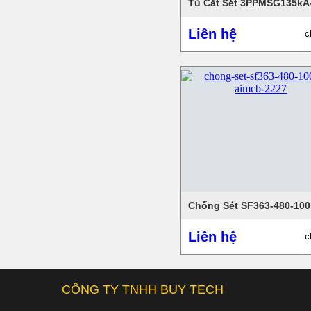
Tủ Cắt Sét 3PPMSG135kA
Liên hệ
c
Liên hệ
c
CÔNG TY TNHH BUY TECH