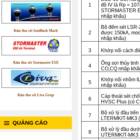
1
độ IV là Rp = 10
STORMASTER ES
nhập khẩu)
Bộ đếm sét LSR-2
Kim thu sét Ioniflash Mach
2
được 150kA, mod
nhập khẩu)
3
Khớp nối cách đi
Kim thu sét Stormaster ESE
Ống sợi thủy tin
4
CO,CQ nhập khẩ
Khớp nối nhôm IL
5
nhập khẩu)
Kim thu sét Liva Grup
Cáp thoát sét ch
6
HVSC Plus (có C
Bộ xử lý đầu trê
7
LTERMKIT-MK3 (
QUẢNG CÁO
Bộ xử lý đầu dướ
8
UTERMKIT-MK3 (