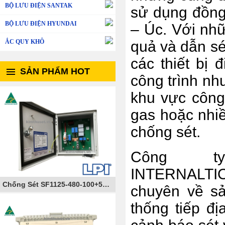
BỘ LƯU ĐIỆN SANTAK
sử dụng đồng 
BỘ LƯU ĐIỆN HYUNDAI
– Úc. Với nhữ
quả và dẫn sé
ẮC QUY KHÔ
các thiết bị 
SẢN PHẨM HOT
công trình nh
khu vực công 
gas hoặc nhiề
chống sét.
Công ty
INTERNALTIO
Chống Sét SF1125-480-100+50-AIMCB
chuyên về sản
thống tiếp đị