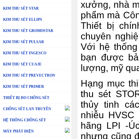
xưởng, nhà m
KIM THU SÉT STAR
phẩm mà Công
KIM THU SÉT ELLIPS
Thiết bị chí
KIM THU SÉT GROMOSTAR
chuyên nghiệ
KIM THU SÉT PULSAR
Với hệ thống
KIM THU SÉT INGESCO
bạn được bảo
KIM THU SÉT CUAJE
lượng, mỹ qu
KIM THU SÉT PREVECTRON
Hạng mục thi
KIM THU SÉT PRIMER
thu sét STO
THIẾT BỊ ĐO CHỐNG SÉT
thủy tinh cá
CHỐNG SÉT LAN TRUYỀN
nhiễu HVSC P
HỆ THỐNG CHỐNG SÉT
hãng LPI -Úc
MÁY PHÁT ĐIỆN
nhưng cũng đ