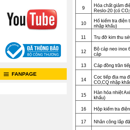
Hóa chất giảm điệ
9
Reslo-20 (có CO
Hố kiểm tra điện
10
nhập khẩu)
11
Trụ đỡ kim thu sé
Bộ cáp neo inox 
12
cáp
13
Cáp đồng trần ti
FANPAGE
Cọc tiếp địa mạ 
14
CO,CQ nhập khẩ
Hàn hóa nhiệt Ax
15
khẩu)
16
Hộp kiểm tra điện
17
Nhân công lắp đặ