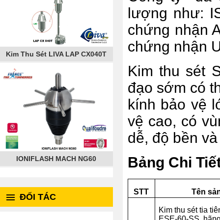
lượng như: I
chứng nhận A
chứng nhận U
Kim Thu Sét LIVA LAP CX040T
Kim thu sét 
đạo sớm có th
kính bảo vệ 
vệ cao, có vù
dễ, độ bền và
Bảng Chi Tiế
IONIFLASH MACH NG60
STT
Tên sản
ĐỐI TÁC
Kim thu sét tia
ESE-60-SS, hãng 