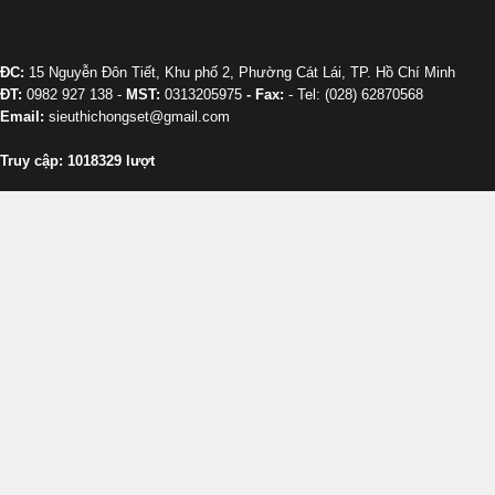
ĐC:
15 Nguyễn Đôn Tiết, Khu phố 2, Phường Cát Lái, TP. Hồ Chí Minh
ĐT:
0982 927 138 -
MST:
0313205975
- Fax:
- Tel: (028) 62870568
Email:
sieuthichongset@gmail.com
Truy cập: 1018329 lượt