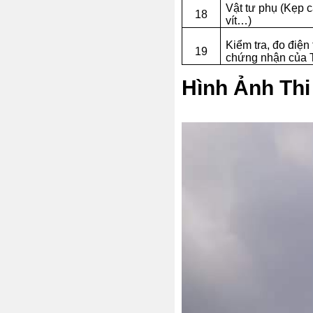
Vật tư phụ (Kẹp c
18
vít…)
Kiểm tra, đo điện 
19
chứng nhận của 
Hình Ảnh Thi