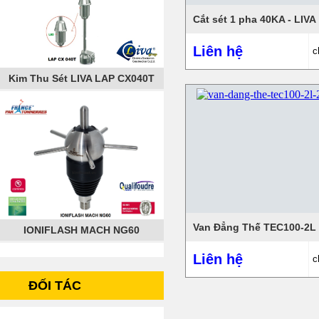
Cắt sét 1 pha 40KA - LIVA
Liên hệ
c
Kim Thu Sét LIVA LAP CX040T
Van Đẳng Thế TEC100-2L
IONIFLASH MACH NG60
Liên hệ
c
ĐỐI TÁC