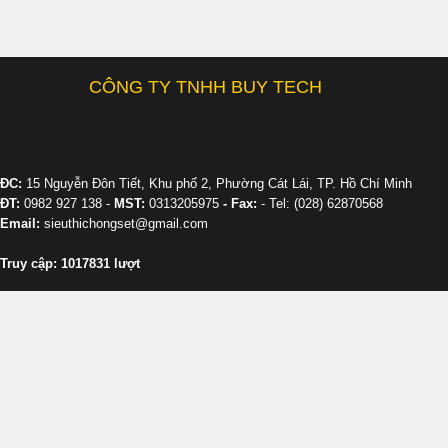
CÔNG TY TNHH BUY TECH
ĐC:
15 Nguyễn Đôn Tiết, Khu phố 2, Phường Cát Lái, TP. Hồ Chí Minh
ĐT:
0982 927 138 -
MST:
0313205975
- Fax:
- Tel: (028) 62870568
Email:
sieuthichongset@gmail.com
Truy cập: 1017831 lượt