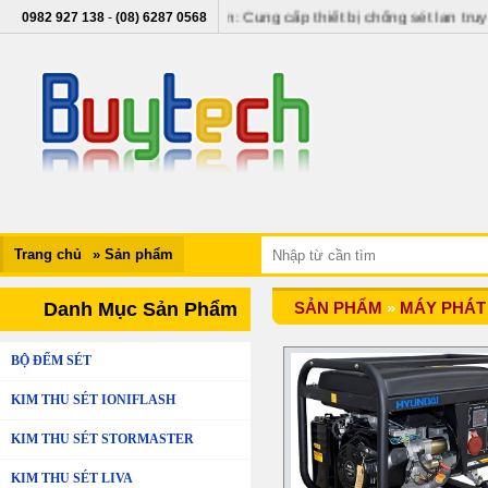
kimthuset.vn - buytech.vn: Cung cấp thiết bị chống sét lan truyền, thi
0982 927 138
-
(08) 6287 0568
Trang chủ
» Sản phẩm
Danh Mục Sản Phẩm
SẢN PHẨM
»
MÁY PHÁT
BỘ ĐẾM SÉT
KIM THU SÉT IONIFLASH
KIM THU SÉT STORMASTER
KIM THU SÉT LIVA