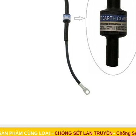
SẢN PHẦM CÙNG LOẠI »
CHỐNG SÉT LAN TRUYỀN
»
Chống Sé