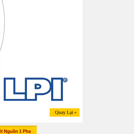
Quay Lại
«
t Nguồn 1 Pha