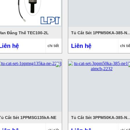
Van Đẳng Thế TEC100-2L
Tủ Cắt Sét 1PPM50KA-385-N
Liên hệ
Liên hệ
chi tiết
chi tiế
Tủ Cắt Sét 1PPMSG135kA-NE
Tủ Cắt Sét 3PPM50KA-385-N