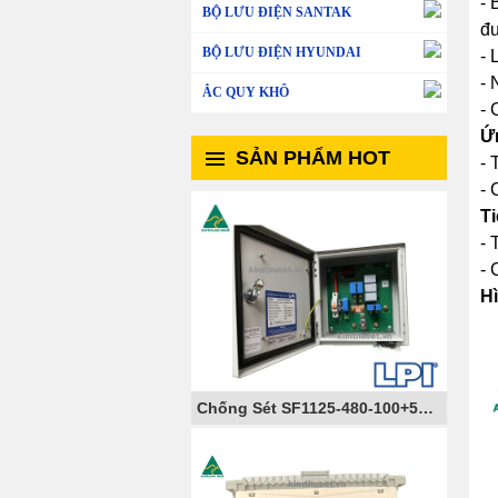
- 
BỘ LƯU ĐIỆN SANTAK
đư
BỘ LƯU ĐIỆN HYUNDAI
- 
- 
ẮC QUY KHÔ
- 
Ứ
SẢN PHẨM HOT
- 
- 
T
- 
-
H
Chống Sét SF1125-480-100+50-AIMCB