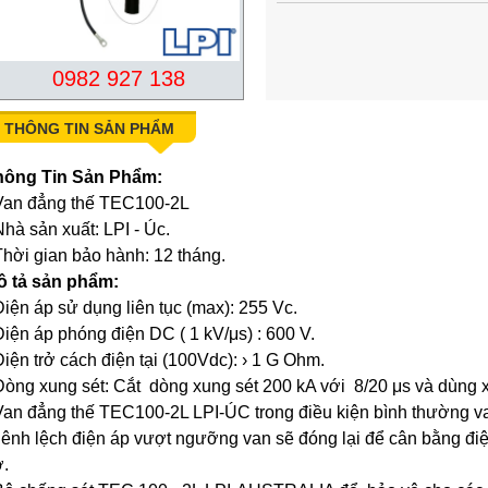
0982 927 138
THÔNG TIN SẢN PHẨM
hông Tin Sản Phẩm:
Van đẳng thế TEC100-2L
Nhà sản xuất:
LPI - Úc.
Thời gian bảo hành: 12 tháng.
ô tả sản phẩm:
Điện áp sử dụng liên tục (max): 255 Vc.
Điện áp phóng điện DC (
1 kV/μs)
: 600 V.
Điện trở cách điện tại (100Vdc): › 1 G Ohm.
Dòng xung sét: Cắt
dòng xung sét 200 kA với
8/20 μs và dùng 
Van đẳng thế TEC100-2L LPI-ÚC trong điều kiện bình thường v
ênh lệch điện áp vượt ngưỡng van sẽ đóng lại để cân bằng điệ
.