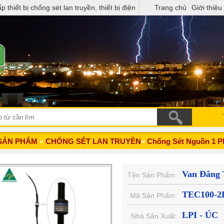
ng sét lan truyền, thiết bị điện
Trang chủ
Giới thiệu
SẢN PHẨM
»
CHỐNG SÉT LAN TRUYỀN
»
Chống Sét Nguồn 1 P
Van Đẳng
Tên Sản Phẩm:
TEC100-2
Mã Sản Phẩm:
LPI - ÚC
Nhà Sản Xuất: