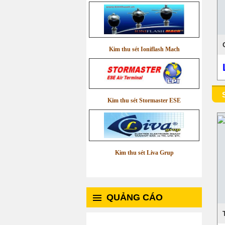
Kim thu sét Ioniflash Mach
Kim thu sét Stormaster ESE
Kim thu sét Liva Grup
QUẢNG CÁO