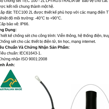
Bộ chống sét TEC 100 - 2L LPI-AUSTRALIA để
bảo vệ cho các
ợc kết nối chung thành một hệ.
Lắp đặt: TEC100 2L được thiết kế phù hợp với các mạng điện 
Nhiệt độ môi trường: -40°C to +90°C.
Cấp bảo vệ: IP66.
ng Dụng:
Thiết kế chống sét cho công trình: Viễn thông, hệ thống điện, tru
Chống sét cho các thiết bị điện tử, tin học, mạng internet.
iêu Chuẩn Và Chứng Nhận Sản Phẩm:
Tiêu chuẩn: IEC61643-1.
 Chứng nhận ISO 9001:2008
ình Ảnh: