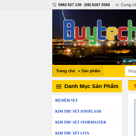
kimthuset.vn - buytech.vn: Cung cấp thiết bị chố
0982 927 138
-
(08) 6287 0568
Trang chủ
» Sản phẩm
Danh Mục Sản Phẩm
BỘ ĐẾM SÉT
KIM THU SÉT IONIFLASH
KIM THU SÉT STORMASTER
KIM THU SÉT LIVA