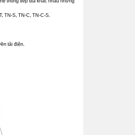
 hệ thống tiếp địa khác nhau nhưng
TT, TN-S, TN-C, TN-C-S.
yền tải điện.