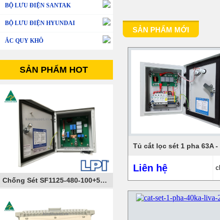
BỘ LƯU ĐIỆN SANTAK
BỘ LƯU ĐIỆN HYUNDAI
SẢN PHẨM MỚI
ẮC QUY KHÔ
SẢN PHẨM HOT
Liên hệ
c
Chống Sét SF1125-480-100+50-AIMCB