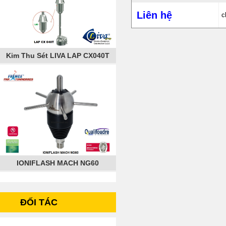
Liên hệ
c
Kim Thu Sét LIVA LAP CX040T
IONIFLASH MACH NG60
ĐỐI TÁC