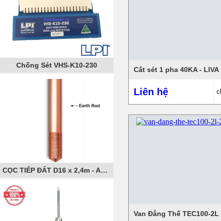
Chống Sét VHS-K10-230
Cắt sét 1 pha 40KA - LIVA
Liên hệ
c
CỌC TIẾP ĐẤT D16 x 2,4m - AXIS
Van Đẳng Thế TEC100-2L