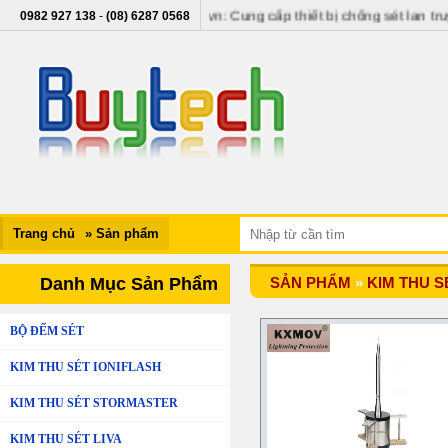
kimthuset.vn - buytech.vn: Cung cấp thiết bị chống sét lan truyền, thi
0982 927 138
-
(08) 6287 0568
Trang chủ
» Sản phẩm
Danh Mục Sản Phẩm
SẢN PHẨM
»
KIM THU S
BỘ ĐẾM SÉT
KIM THU SÉT IONIFLASH
KIM THU SÉT STORMASTER
KIM THU SÉT LIVA