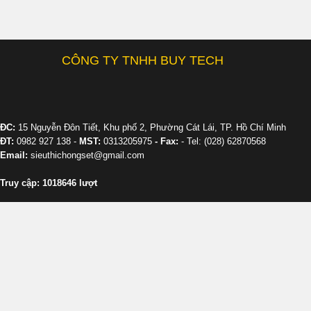
CÔNG TY TNHH BUY TECH
ĐC:
15 Nguyễn Đôn Tiết, Khu phố 2, Phường Cát Lái, TP. Hồ Chí Minh
ĐT:
0982 927 138 -
MST:
0313205975
- Fax:
- Tel: (028) 62870568
Email:
sieuthichongset@gmail.com
Truy cập: 1018646 lượt