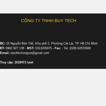
CÔNG TY TNHH BUY TECH
ĐC:
15 Nguyễn Đôn Tiết, Khu phố 2, Phường Cát Lái, TP. Hồ Chí Minh
ĐT:
0982 927 138 -
MST:
0313205975
- Fax:
- Tel: (028) 62870568
Email:
sieuthichongset@gmail.com
Truy cập: 1018473 lượt