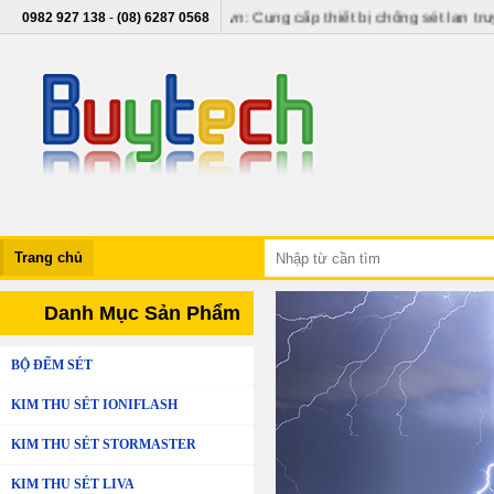
kimthuset.vn - buytech.vn: Cung cấp thiết bị chống sét lan truyền, thi
0982 927 138
-
(08) 6287 0568
Trang chủ
Danh Mục Sản Phẩm
BỘ ĐẾM SÉT
KIM THU SÉT IONIFLASH
KIM THU SÉT STORMASTER
KIM THU SÉT LIVA