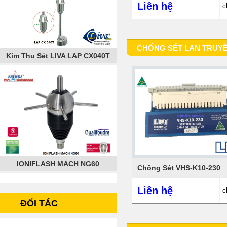
Liên hệ
c
CHỐNG SÉT LAN TRUY
Kim Thu Sét LIVA LAP CX040T
IONIFLASH MACH NG60
Chống Sét VHS-K10-230
Liên hệ
c
ĐỐI TÁC