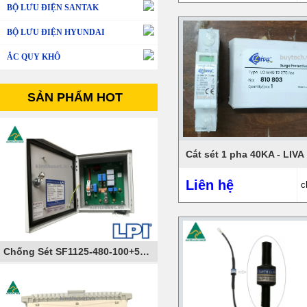
BỘ LƯU ĐIỆN SANTAK
BỘ LƯU ĐIỆN HYUNDAI
ẮC QUY KHÔ
SẢN PHẨM HOT
Cắt sét 1 pha 40KA - LIVA
Liên hệ
c
Chống Sét SF1125-480-100+50-AIMCB