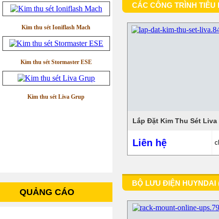
CÁC CÔNG TRÌNH TIÊU 
Kim thu sét Ioniflash Mach
Kim thu sét Stormaster ESE
Kim thu sét Liva Grup
Lắp Đặt Kim Thu Sét Liva
Liên hệ
c
BỘ LƯU ĐIỆN HUYNDAI 
QUẢNG CÁO